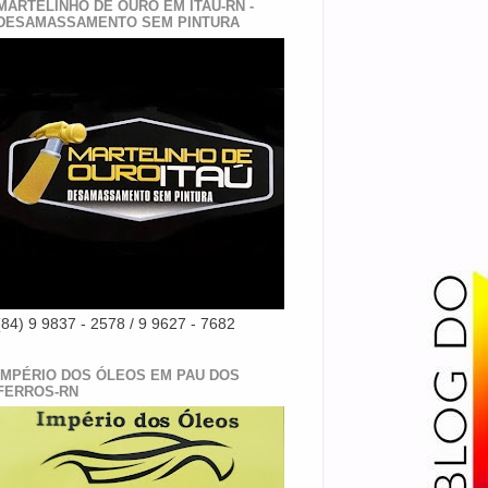
MARTELINHO DE OURO EM ITAÚ-RN -
DESAMASSAMENTO SEM PINTURA
(84) 9 9837 - 2578 / 9 9627 - 7682
IMPÉRIO DOS ÓLEOS EM PAU DOS
FERROS-RN