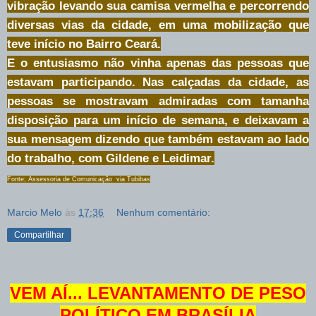
vibração levando sua camisa vermelha e percorrendo
diversas vias da cidade, em uma mobilização que
teve início no Bairro Ceará.
E o entusiasmo não vinha apenas das pessoas que
estavam participando. Nas calçadas da cidade, as
pessoas se mostravam admiradas com tamanha
disposição para um início de semana, e deixavam a
sua mensagem dizendo que também estavam ao lado
do trabalho, com Gildene e Leidimar.
Fonte; Assessoria de Comunicação via Tubibas
Marcio Melo
às
17:36
Nenhum comentário:
Compartilhar
VEM AÍ... LEVANTAMENTO DE PESO
POLÍTICO EM BRASÍLIA