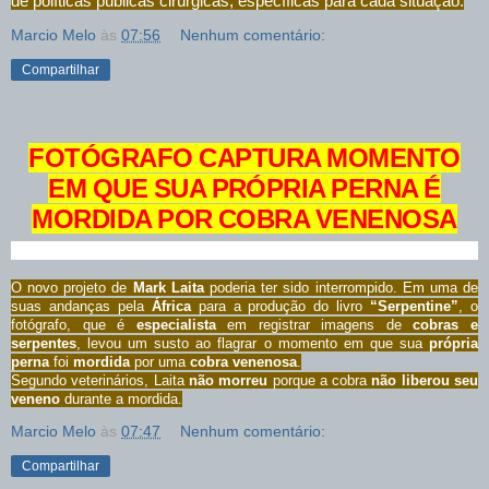
de políticas públicas cirúrgicas, específicas para cada situação.
Marcio Melo
às
07:56
Nenhum comentário:
Compartilhar
FOTÓGRAFO CAPTURA MOMENTO
EM QUE SUA PRÓPRIA PERNA É
MORDIDA POR COBRA VENENOSA
O novo projeto de
Mark Laita
poderia ter sido interrompido. Em uma de
suas andanças pela
África
para a produção do livro
“Serpentine”
, o
fotógrafo, que é
especialista
em registrar imagens de
cobras e
serpentes
, levou um susto ao flagrar o momento em que sua
própria
perna
foi
mordida
por uma
cobra venenosa
.
Segundo veterinários, Laita
não morreu
porque a cobra
não liberou seu
veneno
durante a mordida.
Marcio Melo
às
07:47
Nenhum comentário:
Compartilhar