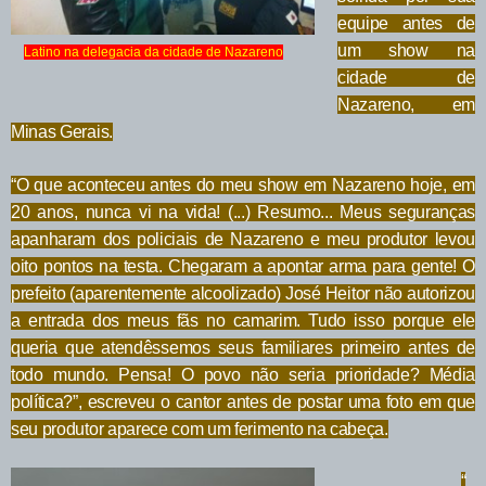
equipe antes de
um show na
Latino na delegacia da cidade de Nazareno
cidade de
Nazareno, em
Minas Gerais.
“O que aconteceu antes do meu show em Nazareno hoje, em
20 anos, nunca vi na vida! (...) Resumo... Meus seguranças
apanharam dos policiais de Nazareno e meu produtor levou
oito pontos na testa. Chegaram a apontar arma para gente! O
prefeito (aparentemente alcoolizado) José Heitor não autorizou
a entrada dos meus fãs no camarim. Tudo isso porque ele
queria que atendêssemos seus familiares primeiro antes de
todo mundo. Pensa! O povo não seria prioridade? Média
política?”, escreveu o cantor antes de postar uma foto em que
seu produtor aparece com um ferimento na cabeça.
“