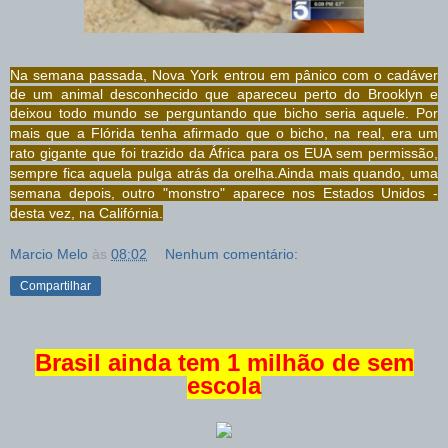
Na semana passada, Nova York entrou em pânico com o cadáver
de um animal desconhecido que apareceu perto do Brooklyn e
deixou todo mundo se perguntando que bicho seria aquele.
Por
mais que a Flórida tenha afirmado que o bicho, na real, era um
rato gigante que foi trazido da África para os EUA sem permissão,
sempre fica aquela pulga atrás da orelha.
Ainda mais quando, uma
semana depois, outro "monstro" aparece nos Estados Unidos -
desta vez, na Califórnia.
Marcio Melo
às
08:02
Nenhum comentário:
Compartilhar
Brasil ainda tem 1 milhão de sem
escola