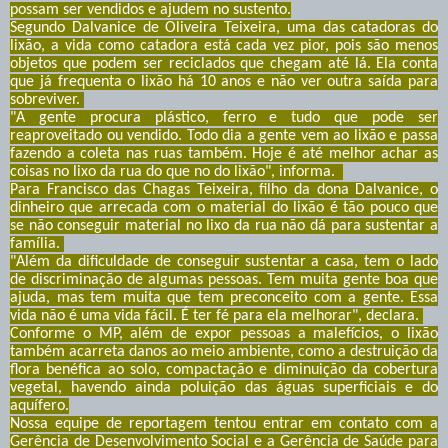
possam ser vendidos e ajudem no sustento.
Segundo Dalvanice de Oliveira Teixeira, uma das catadoras do
lixão, a vida como catadora está cada vez pior, pois são menos
objetos que podem ser reciclados que chegam até lá. Ela conta
que já frequenta o lixão há 10 anos e não ver outra saída para
sobreviver.
"A gente procura plástico, ferro e tudo que pode ser
reaproveitado ou vendido. Todo dia a gente vem ao lixão e passa
fazendo a coleta nas ruas também. Hoje é até melhor achar as
coisas no lixo da rua do que no do lixão", informa.
Para Francisco das Chagas Teixeira, filho da dona Dalvanice, o
dinheiro que arrecada com o material do lixão é tão pouco que
se não conseguir material no lixo da rua não dá para sustentar a
família.
"Além da dificuldade de conseguir sustentar a casa, tem o lado
de discriminação de algumas pessoas. Tem muita gente boa que
ajuda, mas tem muita que tem preconceito com a gente. Essa
vida não é uma vida fácil. É ter fé para ela melhorar", declara.
Conforme o MP, além de expor pessoas a malefícios, o lixão
também acarreta danos ao meio ambiente, como a destruição da
flora benéfica ao solo, compactação e diminuição da cobertura
vegetal, havendo ainda poluição das águas superficiais e do
aquífero.
Nossa equipe de reportagem tentou entrar em contato com a
Gerência de Desenvolvimento Social e a Gerência de Saúde para