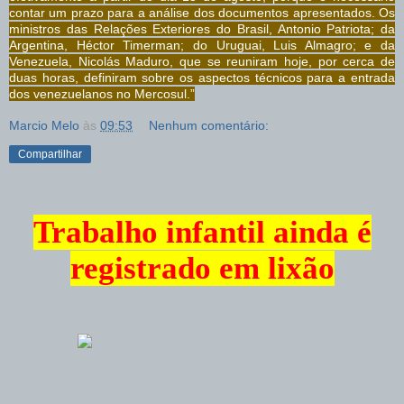
contar um prazo para a análise dos documentos apresentados. Os
ministros das Relações Exteriores do Brasil, Antonio Patriota; da
Argentina, Héctor Timerman; do Uruguai, Luis Almagro; e da
Venezuela, Nicolás Maduro, que se reuniram hoje, por cerca de
duas horas, definiram sobre os aspectos técnicos para a entrada
dos venezuelanos no Mercosul.”
Marcio Melo
às
09:53
Nenhum comentário:
Compartilhar
Trabalho infantil ainda é
registrado em lixão