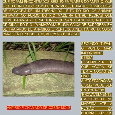
QUE FORAM ENCONTRADOS SEIS EXEMPLARES DO ANFÍBIO, QUE
FICOU CONHECIDO COMO COBRA MOLE, DURANTE O PROCESSO
DE SECAGEM DE UM TRECHO DO LEITO DO RIO. OS ANIMAIS
ESTAVAM NO FUNDO DO RIO MADEIRA ENTRE PEDRAS QUE
COMPUNHAM AS CORREDEIRAS DE SANTO ANTONIO, NO LEITO
ORIGINAL DO RIO.
“A AMAZÔNIA É UMA CAIXA DE SURPRESA EM
SE TRATANDO DE ANFÍBIOS E RÉPTEIS. AINDA HÁ MUITA COISA
PARA SER DESCOBERTA”, AFIRMA O BIÓLOGO.
SEGUNDO TUPAN,
O PONTO MAIS
IMPORTANTE
DESSA
DESCOBERTA É
QUE AGORA SE
TEM A NOÇÃO DE
ONDE
A
ATRETOCHOANA
EISELTI
PODE SER
ENCONTRADA.
“PROVAVELMENTE
EM TODO O RIO
MADEIRA ATÉ A
ANFÍBIO É CHAMADO DE COBRA MOLE
REGIÃO DA
BOLÍVIA”, DIZ.
OS