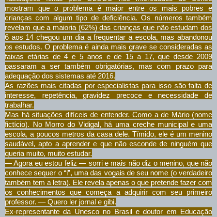
mostram que o problema é maior entre os mais pobres e
crianças com algum tipo de deficiência. Os números também
revelam que a maioria (62%) das crianças que não estudam dos
6 aos 14 chegou um dia a frequentar a escola, mas abandonou
os estudos. O problema é ainda mais grave se consideradas as
faixas etárias de 4 e 5 anos e de 15 a 17, que desde 2009
passaram a ser também obrigatórias, mas com prazo para
adequação dos sistemas até 2016.
As razões mais citadas por especialistas para isso são falta de
interesse, repetência, gravidez precoce e necessidade de
trabalhar.
Mas há situações difíceis de entender. Como a de Mário (nome
fictício). No Morro do Vidigal, há uma creche municipal e uma
escola, a poucos metros da casa dele. Tímido, ele é um menino
saudável, apto a aprender e que não esconde de ninguém que
queria muito, muito estudar.
— Agora eu estou feliz — sorri e mais não diz o menino, que não
conhece sequer o “i”, uma das vogais de seu nome (o verdadeiro
também tem a letra). Ele revela apenas o que pretende fazer com
os conhecimentos que começa a adquirir com seu primeiro
professor. — Quero ler jornal e gibi.
Ex-representante da Unesco no Brasil e doutor em Educação