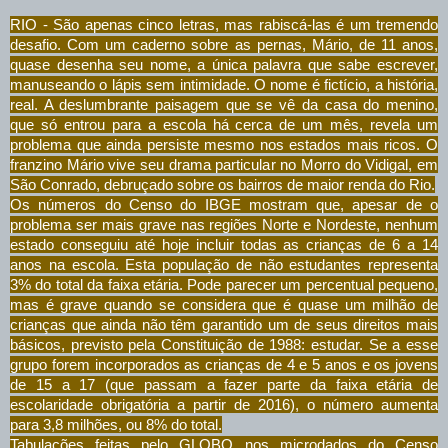
RIO - São apenas cinco letras, mas rabiscá-las é um tremendo
desafio. Com um caderno sobre as pernas, Mário, de 11 anos,
quase desenha seu nome, a única palavra que sabe escrever,
manuseando o lápis sem intimidade. O nome é fictício, a história,
real. A deslumbrante paisagem que se vê da casa do menino,
que só entrou para a escola há cerca de um mês, revela um
problema que ainda persiste mesmo nos estados mais ricos. O
franzino Mário vive seu drama particular no Morro do Vidigal, em
São Conrado, debruçado sobre os bairros de maior renda do Rio.
Os números do Censo do IBGE mostram que, apesar de o
problema ser mais grave nas regiões Norte e Nordeste, nenhum
estado conseguiu até hoje incluir todas as crianças de 6 a 14
anos na escola. Esta população de não estudantes representa
3% do total da faixa etária. Pode parecer um percentual pequeno,
mas é grave quando se considera que é quase um milhão de
crianças que ainda não têm garantido um de seus direitos mais
básicos, previsto pela Constituição de 1988: estudar. Se a esse
grupo forem incorporados as crianças de 4 e 5 anos e os jovens
de 15 a 17 (que passam a fazer parte da faixa etária de
escolaridade obrigatória a partir de 2016), o número aumenta
para 3,8 milhões, ou 8% do total.
Tabulações feitas pelo GLOBO nos microdados do Censo