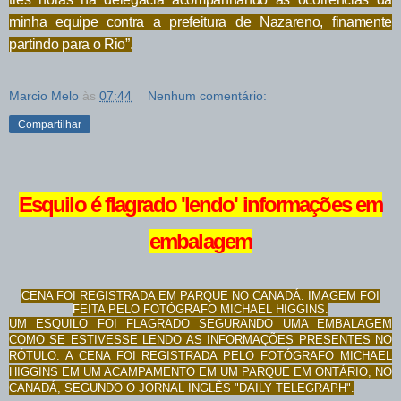
minha equipe contra a prefeitura de Nazareno, finamente
partindo para o Rio”
.
Marcio Melo
às
07:44
Nenhum comentário:
Compartilhar
Esquilo é flagrado 'lendo' informações em
embalagem
CENA FOI REGISTRADA EM PARQUE NO CANADÁ.
IMAGEM FOI
FEITA PELO FOTÓGRAFO MICHAEL HIGGINS.
UM ESQUILO FOI FLAGRADO SEGURANDO UMA EMBALAGEM
COMO SE ESTIVESSE LENDO AS INFORMAÇÕES PRESENTES NO
RÓTULO. A CENA FOI REGISTRADA PELO FOTÓGRAFO MICHAEL
HIGGINS EM UM ACAMPAMENTO EM UM PARQUE EM ONTÁRIO, NO
CANADÁ, SEGUNDO O JORNAL INGLÊS "DAILY TELEGRAPH".