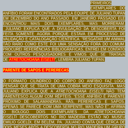
PRIMEIROS
EXEMPLARES DO
ANFÍBIO FORAM ENCONTRADOS PELA EQUIPE DE JULIANO TUPAN
EM DEZEMBRO DO ANO PASSADO. EM JANEIRO PASSADO ELE
ENCONTROU MAIS DOIS EXEMPLARES, MAS MORRERAM.
JULIANO EXPLICA QUE A DIVULGAÇÃO DA DESCOBERTA FOI
FEITA SOMENTE AGORA PORQUE ESTAVA EM PROCESSO DE
VALIDAÇÃO E CATALOGAÇÃO CIENTÍFICA.
“RESGATAR UM ANIMAL
TÃO RARO COMO ESTE FOI UMA SENSAÇÃO FORA DO COMUM.
PROCUREI REFERÊNCIAS BIBLIOGRÁFICAS, ENTREI EM CONTATO
COM OUTROS PESQUISADORES E VIMOS QUE SE TRATAVA
DE
ATRETOCHOANA EISELTI
”, LEMBRA JULIANO TUPAN.
PARENTE DE SAPOS E PERERECAS
O FORMATO CILÍNDRICO DO CORPO DO ANFÍBIO FAZ LOGO
PENSAR QUE SE TRATA DE UMA COBRA MEIO ESQUISITA. MAS
JULIANO EXPLICA QUE A
ATRETOCHOANA EISELTI
NÃO TEM
PARENTESCO ALGUM COM RÉPTEIS. “ESSE ANFÍBIO É PARENTE
PRÓXIMO DE SALAMANDRAS, RÃS, PERERECAS E SAPOS.
APENAS SE PARECE COM UMA SERPENTE, MAS NÃO É”, AFIRMA
O BIÓLOGO.
DOIS EXEMPLARES DA
ATRETOCHOANA
EISELTI
DESCOBERTOS NO RIO MADEIRA ESTÃO NO MUSEU
EMILIO GOELDI, EM BELÉM, PA.
JULIANO CONTA QUE CERCA DE
DOIS MESES APÓS A DESCOBERTA NO RIO MADEIRA UM GRUPO