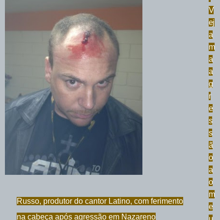
V
ej
a
m
a
a
g
r
e
s
s
ã
o
a
o
m
Russo, produtor do cantor Latino, com ferimento
e
na cabeça após agressão em Nazareno
u