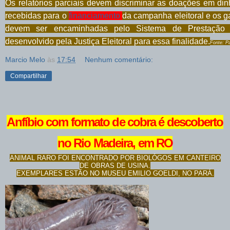
Os relatórios parciais devem discriminar as doações em din
recebidas para o
financiamento
da campanha eleitoral e os g
devem ser encaminhadas pelo Sistema de Prestação 
desenvolvido pela Justiça Eleitoral para essa finalidade.
Fonte: P
Marcio Melo
às
17:54
Nenhum comentário:
Compartilhar
Anfíbio com formato de cobra é descoberto
no Rio Madeira, em RO
ANIMAL RARO FOI ENCONTRADO POR BIOLÓGOS EM CANTEIRO
DE OBRAS DE USINA.
EXEMPLARES ESTÃO NO MUSEU EMILIO GOELDI, NO PARÁ.