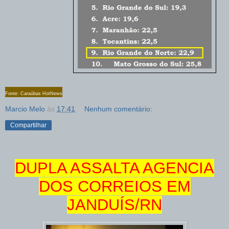
Fonte: Caraúbas HotNews
Marcio Melo
às
17:41
Nenhum comentário:
Compartilhar
DUPLA ASSALTA AGENCIA
DOS CORREIOS EM
JANDUÍS/RN