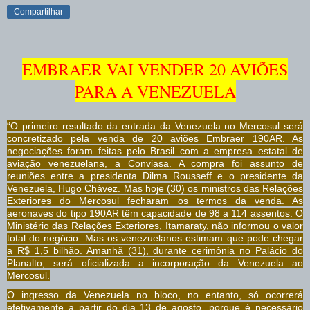
Compartilhar
EMBRAER VAI VENDER 20 AVIÕES
PARA A VENEZUELA
“O primeiro resultado da entrada da Venezuela no Mercosul será
concretizado pela venda de 20 aviões Embraer 190AR. As
negociações foram feitas pelo Brasil com a empresa estatal de
aviação venezuelana, a Conviasa. A compra foi assunto de
reuniões entre a presidenta Dilma Rousseff e o presidente da
Venezuela, Hugo Chávez. Mas hoje (30) os ministros das Relações
Exteriores do Mercosul fecharam os termos da venda. As
aeronaves do tipo 190AR têm capacidade de 98 a 114 assentos. O
Ministério das Relações Exteriores, Itamaraty, não informou o valor
total do negócio. Mas os venezuelanos estimam que pode chegar
a R$ 1,5 bilhão. Amanhã (31), durante cerimônia no Palácio do
Planalto, será oficializada a incorporação da Venezuela ao
Mercosul.
O ingresso da Venezuela no bloco, no entanto, só ocorrerá
efetivamente a partir do dia 13 de agosto, porque é necessário