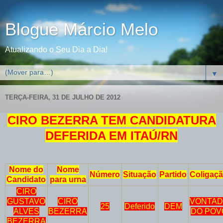
Blogue Márcio Melo
Atualizando o Seu Dia a Dia!
▼
TERÇA-FEIRA, 31 DE JULHO DE 2012
CIRO BEZERRA TEM CANDIDATURA
DEFERIDA EM ITAÚ/RN
Nome do
Nome
Número
Situação
Partido
Coligaç
Candidato
para urna
CIRO
GUSTAVO
CIRO
VONTAD
25
Deferido
DEM
ALVES
BEZERRA
DO POV
BEZERRA