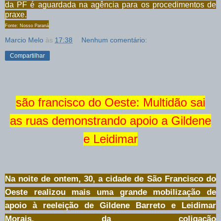
da PF é aguardada na agência para os procedimentos de
praxe.
Fonte: Nosso Paraná
Marcio Melo
às
17:38
Nenhum comentário:
Compartilhar
são francisco do Oeste: Multidão sai
as ruas demonstrando apoio a Gildene
e Leidimar
Na noite de ontem, 30, a cidade de São Francisco do
Oeste realizou mais uma grande mobilização de
apoio à reeleição de Gildene Barreto e Leidimar
Morais, da coligação