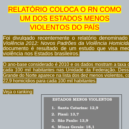
RELATÓRIO COLOCA O RN COMO
UM DOS ESTADOS MENOS
VIOLENTOS DO PAÍS
Foi divulgado recentemente o relatório denominad
Violência 2012: Novos Padrões da Violência Homicida
documento é resultado de um estudo que visa med
violência nos Estados brasileiros.
O ano-base considerado é 2010 e os dados mostram a taxa 
cada 100 mil habitantes nas Unidade da Federação. Dess
Grande do Norte aparece na lista dos dez menos violentos, 
22,9 homicídios para cada 100 mil habitantes.
Veja o ranking: