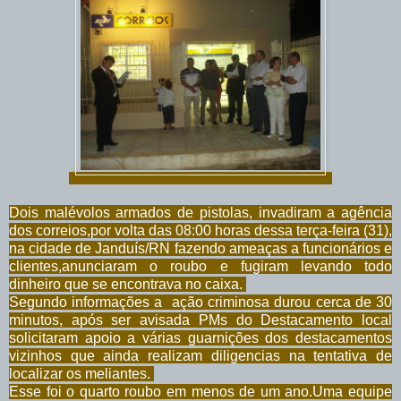
Dois malévolos armados de pistolas, invadiram a agência
dos correios,por volta das 08:00 horas dessa terça-feira (31),
na cidade de Janduís/RN fazendo ameaças a funcionários e
clientes,anunciaram o roubo e fugiram levando todo
dinheiro que se encontrava no caixa.
Segundo informações a ação criminosa durou cerca de 30
minutos, após ser avisada PMs do Destacamento local
solicitaram apoio a várias guarnições dos destacamentos
vizinhos que ainda realizam diligencias na tentativa de
localizar os meliantes.
Esse foi o quarto roubo em menos de um ano.Uma equipe