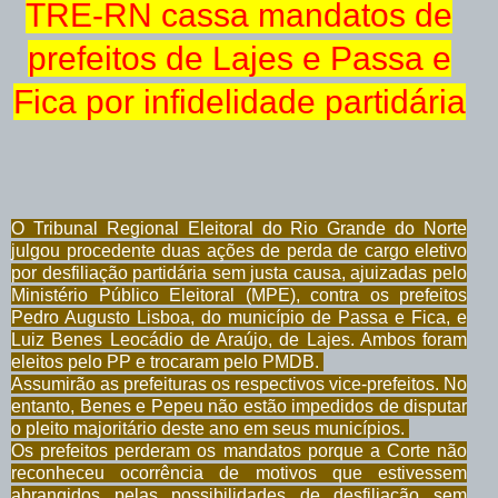
TRE-RN cassa mandatos de
prefeitos de Lajes e Passa e
Fica por infidelidade partidária
O Tribunal Regional Eleitoral do Rio Grande do Norte
julgou procedente duas ações de perda de cargo eletivo
por desfiliação partidária sem justa causa, ajuizadas pelo
Ministério Público Eleitoral (MPE), contra os prefeitos
Pedro Augusto Lisboa, do município de Passa e Fica, e
Luiz Benes Leocádio de Araújo, de Lajes. Ambos foram
eleitos pelo PP e trocaram pelo PMDB.
Assumirão as prefeituras os respectivos vice-prefeitos. No
entanto, Benes e Pepeu não estão impedidos de disputar
o pleito majoritário deste ano em seus municípios.
Os prefeitos perderam os mandatos porque a Corte não
reconheceu ocorrência de motivos que estivessem
abrangidos pelas possibilidades de desfiliação sem