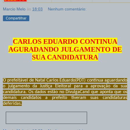
Marcio Melo
às
18:03
Nenhum comentário:
Compartilhar
CARLOS EDUARDO CONTINUA
AGURADANDO JULGAMENTO DE
SUA CANDIDATURA
O prefeitável de Natal Carlos Eduardo(PDT) continua aguardando
o julgamento da Justiça Eleitoral para a aprovação da sua
candidatura.
Os dados estão no DivulgaCand que aponta que os
demais candidatos a prefeito tiveram suas candidaturas
deferidas.