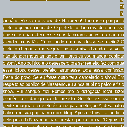
fu
n
cionário Russo no show de Nazareno! Tudo isso porque o
prefeito queria prioridade. O prefeito foi tão covarde que disse
que se eu não atendesse seus familiares antes, eu não iria
atender meus fãs. Como pode um cara desse ser eleito? O
prefeito chegou a me segurar pela camisa dizendo: ‘se você
não atender meus amigos e familiares eu vou mandar desligar
o som’. Ano político e o desespero pra ser reeleito fez com que
esse idiota desse prefeito arrumasse toda essa confusão.
Pena do povo! Se eu fosse outro teria cancelado o show! Em
respeito ao público de Nazareno, eu ainda subi no palco e fiz o
show. Fui sangue frio! Fomos até a delegacia local fazer
ocorrência e dar queixa do prefeito. Se ele fez isso com a
gente, imagina o que ele é capaz para reeleição?”, desabafou
Latino em sua página no microblog.
Após o show, Latino foi à
delegacia da Nazareno para prestar queixa contra. “Depois de
três horas na delegacia acompanhando as ocorrências da