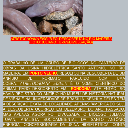
ATRETOCHOANA EISELTI
FOI DESCOBERTA NO RIO MADEIRA
(FOTO: JULIANO TUPAN/DIVULGAÇÃO)
O TRABALHO DE UM GRUPO DE BIÓLOGOS NO CANTEIRO DE
OBRAS DA USINA HIDRELÉTRICA SANTO ANTÔNIO, NO RIO
MADEIRA, EM
PORTO VELHO
, RESULTOU NA DESCOBERTA DE UM
ANFÍBIO DE FORMATO PARECIDO COM UMA
COBRA.
ATRETOCHOANA EISELTI
É O NOME CIENTÍFICO DO
ANIMAL RARO DESCOBERTO EM
RONDÔNIA
. ATÉ ENTÃO, SÓ
HAVIA REGISTRO DO ANFÍBIO NO MUSEU DE HISTÓRIA NATURAL
DE VIENA E NA UNIVERSIDADE DE BRASÍLIA. NENHUM DELES TÊM
A DESCRIÇÃO EXATA DE LOCALIDADE, APENAS 'AMÉRICA DO SUL'.
A DESCOBERTA OCORREU EM DEZEMBRO DO ANO PASSADO,
MAS APENAS AGORA FOI DIVULGADA.
O BIÓLOGO JULIANO
TUPAN, ANALISTA SOCIOAMBIENTAL DA SANTO ANTÔNIO
ENERGIA, CONCESSIONÁRIA DA USINA HIDRELÉTRICA, CONTA