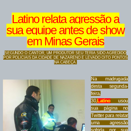
Latino relata agressão a
sua equipe antes de show
em Minas Gerais
SEGUNDO O CANTOR, UM PRODUTOR SEU TERIA SIDO AGREDIDO
POR POLICIAIS DA CIDADE DE NAZARENO E LEVADO OITO PONTOS
NA CABEÇA.
Na madrugada
desta segunda-
feira,
30,
Latino
usou
sua página no
Twitter para relatar
uma agressão
sofrida por sua