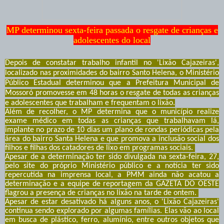
MP determinou sexta-feira passada o resgate de crianças e
adolescentes do local
Depois de constatar trabalho infantil no 'Lixão Cajazeiras',
localizado nas proximidades do bairro Santo Helena, o Ministério
Público Estadual determinou que a Prefeitura Municipal de
Mossoró promovesse em 48 horas o resgate de todas as crianças
e adolescentes que trabalham e frequentam o lixão.
Além de recolher, o MP determina que o município realize
exame médico em todas as crianças que trabalhavam lá,
implante no prazo de 10 dias um plano de rondas periódicas pela
área do bairro Santa Helena e que promova a inclusão social dos
filhos e filhas dos catadores de lixo em programas sociais.
Apesar de a determinação ter sido divulgada na sexta-feira, 27,
pelo site do próprio Ministério público e a notícia ter sido
repercutida na imprensa local, a PMM ainda não acatou a
determinação e a equipe de reportagem da GAZETA DO OESTE
flagrou a presença de crianças no lixão na tarde de ontem.
Apesar de estar desativado há alguns anos, o 'Lixão Cajazeiras'
continua sendo explorado por algumas famílias. Elas vão ao local
em busca de plástico, ferro, alumínio, entre outros objetos que