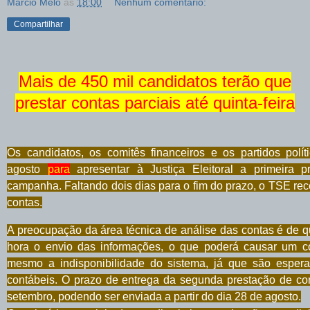
Marcio Melo
às
18:00
Nenhum comentário:
Compartilhar
Mais de 450 mil candidatos terão que
prestar contas parciais até quinta-feira
Os candidatos, os comitês financeiros e os partidos polí
agosto
para
apresentar à Justiça Eleitoral a primeira p
campanha. Faltando dois dias para o fim do prazo, o TSE re
contas.
A preocupação da área técnica de análise das contas é de qu
hora o envio das informações, o que poderá causar um c
mesmo a indisponibilidade do sistema, já que são esper
contábeis. O prazo de entrega da segunda prestação de con
setembro, podendo ser enviada a partir do dia 28 de agosto.