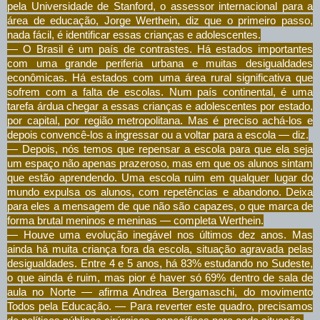
pela Universidade de Stanford, o assessor internacional para a
área de educação, Jorge Werthein, diz que o primeiro passo,
nada fácil, é identificar essas crianças e adolescentes.
— O Brasil é um país de contrastes. Há estados importantes
com uma grande periferia urbana e muitas desigualdades
econômicas. Há estados com uma área rural significativa que
sofrem com a falta de escolas. Num país continental, é uma
tarefa árdua chegar a essas crianças e adolescentes por estado,
por capital, por região metropolitana. Mas é preciso achá-los e
depois convencê-los a ingressar ou a voltar para a escola — diz.
— Depois, nós temos que repensar a escola para que ela seja
um espaço não apenas prazeroso, mas em que os alunos sintam
que estão aprendendo. Uma escola ruim em qualquer lugar do
mundo expulsa os alunos, com repetências e abandono. Deixa
para eles a mensagem de que não são capazes, o que marca de
forma brutal meninos e meninas — completa Werthein.
— Houve uma evolução inegável nos últimos dez anos. Mas
ainda há muita criança fora da escola, situação agravada pelas
desigualdades. Entre 4 e 5 anos, há 83% estudando no Sudeste,
o que ainda é ruim, mas pior é haver só 69% dentro de sala de
aula no Norte — afirma Andrea Bergamaschi, do movimento
Todos pela Educação. — Para reverter este quadro, precisamos